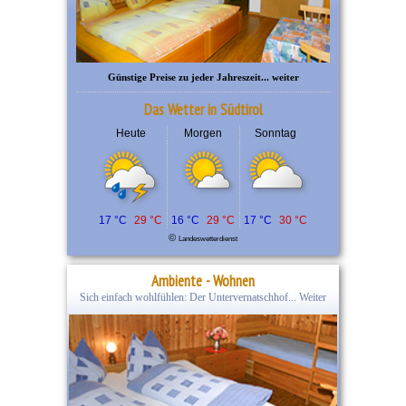
Günstige Preise zu jeder Jahreszeit... weiter
Das Wetter in Südtirol
Heute
Morgen
Sonntag
17 °C
29 °C
16 °C
29 °C
17 °C
30 °C
©
Landeswetterdienst
Ambiente - Wohnen
Sich einfach wohlfühlen: Der Untervernatschhof... Weiter