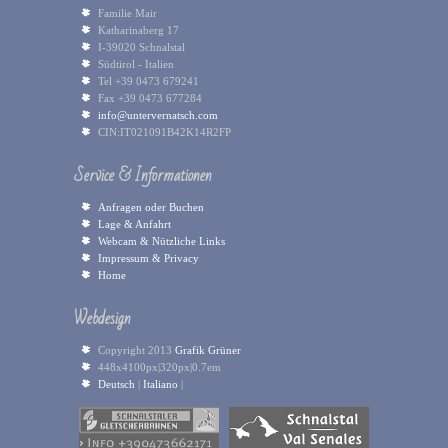
Familie Mair
Katharinaberg 17
I-39020 Schnalstal
Südtirol - Italien
Tel +39 0473 679241
Fax +39 0473 677284
info@untervernatsch.com
CIN:IT021091B42K14R2FP
Service & Informationen
Anfragen oder Buchen
Lage & Anfahrt
Webcam & Nützliche Links
Impressum & Privacy
Home
Webdesign
Copyright 2013
Grafik Grüner
448x4100px|320px|0.7em
Deutsch
|
Italiano
|