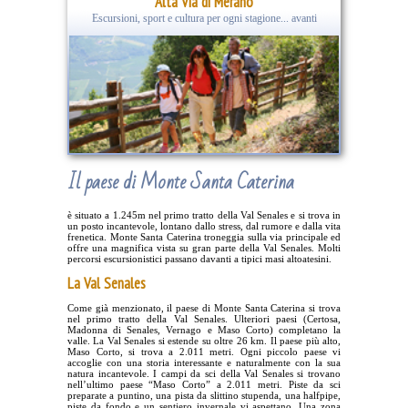
Alta Via di Merano
Escursioni, sport e cultura per ogni stagione... avanti
Il paese di Monte Santa Caterina
è situato a 1.245m nel primo tratto della Val Senales e si trova in
un posto incantevole, lontano dallo stress, dal rumore e dalla vita
frenetica. Monte Santa Caterina troneggia sulla via principale ed
offre una magnifica vista su gran parte della Val Senales. Molti
percorsi escursionistici passano davanti a tipici masi altoatesini.
La Val Senales
Come già menzionato, il paese di Monte Santa Caterina si trova
nel primo tratto della Val Senales. Ulteriori paesi (Certosa,
Madonna di Senales, Vernago e Maso Corto) completano la
valle. La Val Senales si estende su oltre 26 km. Il paese più alto,
Maso Corto, si trova a 2.011 metri. Ogni piccolo paese vi
accoglie con una storia interessante e naturalmente con la sua
natura incantevole. I campi da sci della Val Senales si trovano
nell’ultimo paese “Maso Corto” a 2.011 metri. Piste da sci
preparate a puntino, una pista da slittino stupenda, una halfpipe,
piste da fondo e un sentiero invernale vi aspettano. Una zona