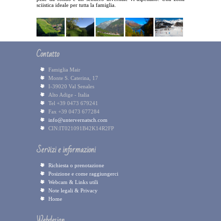
sciistica ideale per tutta la famiglia.
Contatto
Famiglia Mair
Monte S. Caterina, 17
I-39020 Val Senales
Alto Adige - Italia
Tel +39 0473 679241
Fax +39 0473 677284
info@untervernatsch.com
CIN:IT021091B42K14R2FP
Servizi e informazioni
Richiesta o prenotazione
Posizione e come raggiungerci
Webcam & Links utili
Note legali & Privacy
Home
Webdesign