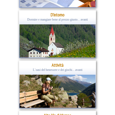
D'intorno
Dormire e mangiare bene al prezzo giusto... avanti
Attività
L`oasi del benessere e dei giochi... avanti