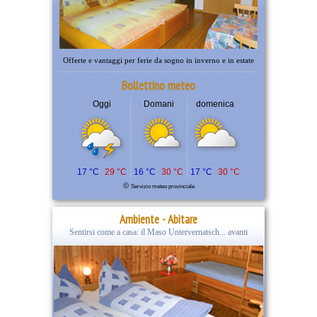
Offerte e vantaggi per ferie da sogno in inverno e in estate
Bollettino meteo
Oggi
Domani
domenica
17 °C
29 °C
16 °C
30 °C
17 °C
30 °C
©
Servizio meteo provinciale
Ambiente - Abitare
Sentirsi come a casa: il Maso Untervernatsch... avanti